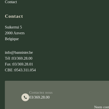
Contact
Contact
Suikerrui 5
2000 Anvers
Belgique
info@bannister.be
Tél :
03/369.28.00
Fax :
03/369.28.01
CBE :
0543.311.054
Contactez nous
03/369.28.00
Neem conta