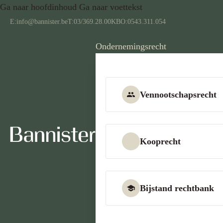
Ga naar hoofdinhoud
Ga naar voettekst
E:
info@bannister.be
T:
03/369.28.00
KBO:
0543.311.054
Ondernemingsrecht
Vennootschapsrecht
Kooprecht
Bijstand rechtbank