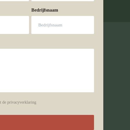
Bedrijfsnaam
g
t de privacyverklaring