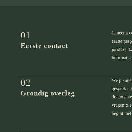
01
Je neemt c
eerste ges
Eerste contact
juridisch 
informatie
02
We plannen
gesprek ne
Grondig overleg
documenten,
vragen te s
begint met