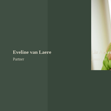
Eveline van Laere
Liz Acke
Partner
Associate