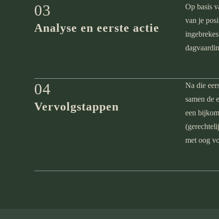
03
Op basis v
van je posi
Analyse en eerste actie
ingebrekest
dagvaardin
04
Na die eers
samen de e
Vervolgstappen
een bijkom
(gerechtel
met oog vo