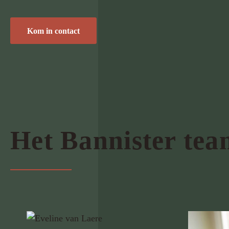
Kom in contact
Het Bannister tea