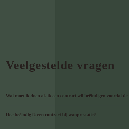
Veelgestelde vragen
Wat moet ik doen als ik een contract wil beëindigen voordat de 
Als je een contract vroegtijdig wilt beëindigen, moet je eerst control
Hoe beëindig ik een contract bij wanprestatie?
bevatten een clausule die de voorwaarden en procedures voor opzegg
beëindiging. Als er geen specifieke regeling is, kan het contract vee
Bij wanprestatie (wanbetaling, niet-nakoming van afgesproken voor