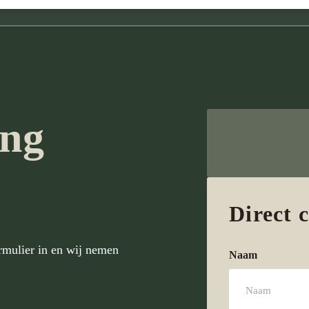
ng
Direct 
rmulier in en wij nemen
Naam