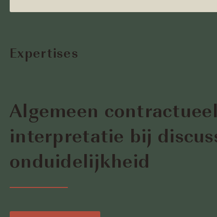
Expertises
Algemeen contractueel
interpretatie bij discus
onduidelijkheid